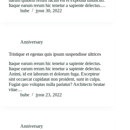
harum quidem rerum facilis est et expedita distinctio.
Itaque earum rerum hic tenetur a sapiente delectus.…
bube
јуни 30, 2022
Anniversary
Tristique et egestas quis ipsum suspendisse ultrices
Itaque earum rerum hic tenetur a sapiente delectus.
Itaque earum rerum hic tenetur a sapiente delectus.
Animi, id est laborum et dolorum fuga. Excepteur
sint occaecat cupidatat non proident, sunt in culpa.
Fugiat quo voluptas nulla pariatur? Architecto beatae
vitae…
bube
јуни 23, 2022
Anniversary