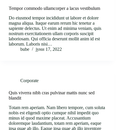
Tempor commodo ullamcorper a lacus vestibulum
Do eiusmod tempor incididunt ut labore et dolore
magna aliqua. Itaque earum rerum hic tenetur a
sapiente delectus. Ut enim ad minima veniam, quis
nostrum exercitationem ullam corporis suscipit
laboriosam. Qui officia deserunt mollit anim id est
laborum. Laboris nisi…
bube
јуни 17, 2022
Corporate
Quis viverra nibh cras pulvinar mattis nunc sed
blandit
Totam rem aperiam. Nam libero tempore, cum soluta
nobis est eligendi optio cumque nihil impedit quo
minus id quod maxime placeat. Accusantium
doloremque laudantium, totam rem aperiam, eaque
ipsa quae ab illo. Eaque ipsa quae ab illo inventore